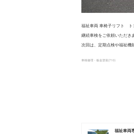
福祉車両 車椅子リフト ト
継続車検をご依頼いただき
次回は、定期点検や福祉機
車検修理・板金塗装
(
710
)
福祉車両