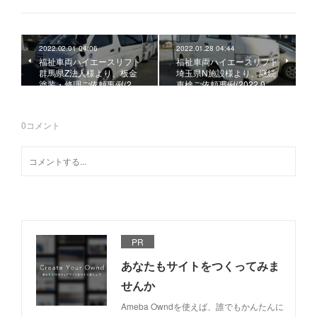
2022.02.01 04:06
2022.01.28 04:44
福祉車両ハイエースリフト
福祉車両ハイエースリフト
群馬県Z法人様より、板金
埼玉県N施設様より、継続
塗装・修理ご依頼事例(2…
車検ご依頼事例(2022.0…
0
コメント
PR
あなたもサイトをつくってみま
せんか
Ameba Owndを使えば、誰でもかんたんに