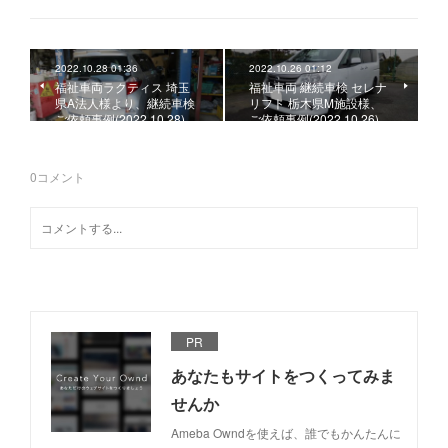
2022.10.28 01:36
2022.10.26 01:12
福祉車両ラクティス 埼玉
福祉車両 継続車検 セレナ
県A法人様より、継続車検
リフト 栃木県M施設様、
ご依頼事例(2022.10.28)
ご依頼事例(2022.10.26)
0
コメント
PR
あなたもサイトをつくってみま
せんか
Ameba Owndを使えば、誰でもかんたんに