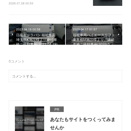
2026.07.28 00:53
2023.04.19 00:58
2023.04.17 01:57
日産キャラバン 福祉車両
福祉車両ハイエースリフト
埼玉県K施設様より継続車
東京都M施設様より、継続
検ご依頼事例(2023.04.19)
車検ご依頼事例(2023.0…
0
コメント
PR
あなたもサイトをつくってみま
せんか