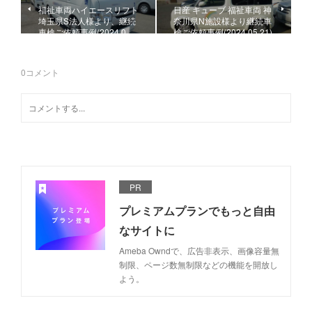
福祉車両ハイエースリフト
日産 キューブ 福祉車両 神
埼玉県S法人様より、継続
奈川県N施設様より継続車
車検ご依頼事例(2024.0…
検ご依頼事例(2024.05.21)
0
コメント
PR
プレミアムプランでもっと自由
なサイトに
Ameba Owndで、広告非表示、画像容量無
制限、ページ数無制限などの機能を開放し
よう。