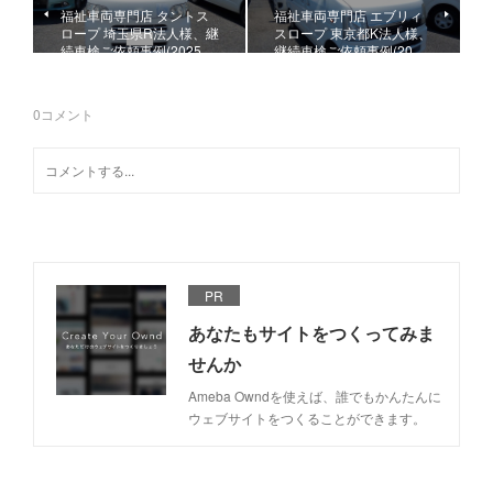
福祉車両専門店 タントス
福祉車両専門店 エブリィ
ロープ 埼玉県R法人様、継
スロープ 東京都K法人様、
続車検ご依頼事例(2025.…
継続車検ご依頼事例(20…
0
コメント
PR
あなたもサイトをつくってみま
せんか
Ameba Owndを使えば、誰でもかんたんに
ウェブサイトをつくることができます。